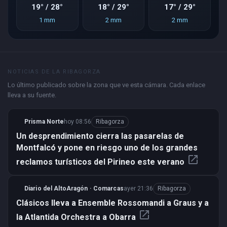
19° / 28°
18° / 29°
17° / 29°
1 mm
2 mm
2 mm
NOTICIAS DE LA RIBAGORZA
Lo último publicado sobre la zona que ve esta cámara. Cada enlace
lleva a su fuente.
Prisma Norte
hoy 08:56
Ribagorza
Un desprendimiento cierra las pasarelas de
Montfalcó y pone en riesgo uno de los grandes
open_in_new
reclamos turísticos del Pirineo este verano
Diario del AltoAragón · Comarcas
ayer 21:36
Ribagorza
Clásicos lleva a Ensemble Rossomandi a Graus y a
open_in_new
la Atlantida Orchestra a Obarra