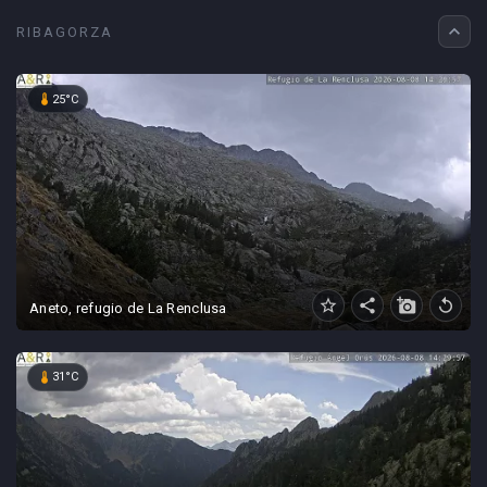
expand_less
RIBAGORZA
device_thermostat
25°C
star_border
share
add_a_photo
replay
Aneto, refugio de La Renclusa
device_thermostat
31°C