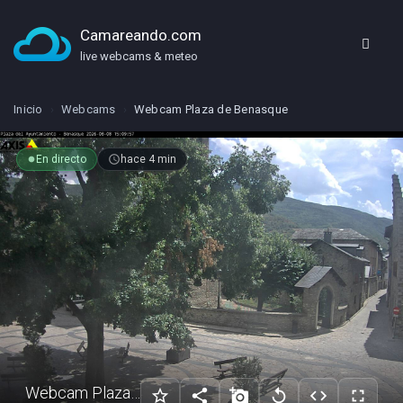
Camareando.com
live webcams & meteo
Inicio
›
Webcams
›
Webcam Plaza de Benasque
En directo
access_time
hace 4 min
fiber_manual_record
Webcam Plaza de Benasque
star_border
share
add_a_photo
replay
code
fullscreen