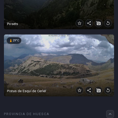
star_border
share
add_a_photo
replay
Posets
device_thermostat
29°C
star_border
share
add_a_photo
replay
Pistas de Esquí de Cerler
expand_less
PROVINCIA DE HUESCA