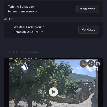
Turismo Benasque
Visitar web
turismobenasque.com
METEO
Weather Underground
Ver datos
Estación IARAGNBE2
VÍDEOS DE LA CÁMARA
share
add_a_photo
rss_feed
play_circle