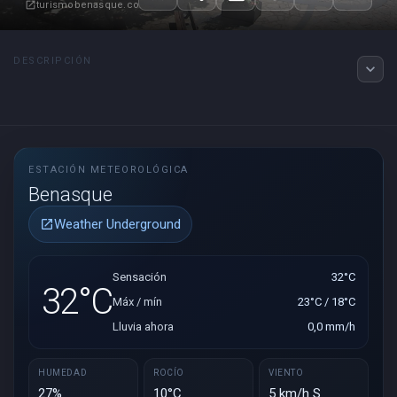
turismobenasque.com
open_in_new
DESCRIPCIÓN
expand_more
ESTACIÓN METEOROLÓGICA
Benasque
Weather Underground
open_in_new
Sensación
32°C
32°C
Máx / mín
23°C / 18°C
Lluvia ahora
0,0 mm/h
HUMEDAD
ROCÍO
VIENTO
27%
10°C
5 km/h S