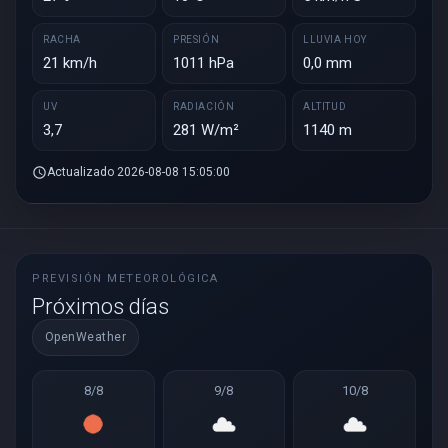
RACHA
PRESIÓN
LLUVIA HOY
21 km/h
1011 hPa
0,0 mm
UV
RADIACIÓN
ALTITUD
3,7
281 W/m²
1140 m
schedule
Actualizado 2026-08-08 15:05:00
PREVISIÓN METEOROLÓGICA
Próximos días
OpenWeather
8/8
9/8
10/8