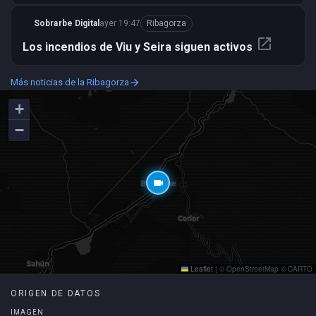
Sobrarbe Digital
ayer 19:47
Ribagorza
open_in_new
Los incendios de Viu y Seira siguen activos
Más noticias de la Ribagorza
arrow_forward
+
−
thermostat
videocam
Leaflet
|
© OpenStreetMap © CARTO
ORIGEN DE DATOS
IMAGEN