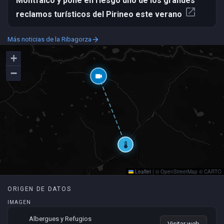
Montfalcó y pone en riesgo uno de los grandes
open_in_new
reclamos turísticos del Pirineo este verano
Más noticias de la Ribagorza
arrow_forward
+
−
videocam
thermostat
Leaflet
|
© OpenStreetMap © CARTO
ORIGEN DE DATOS
IMAGEN
Albergues y Refugios
Visitar web