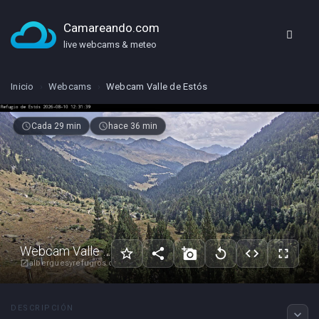
Camareando.com
live webcams & meteo
Inicio
›
Webcams
›
Webcam Valle de Estós
schedule
Cada 29 min
access_time
hace 36 min
Webcam Valle de Estós
star_border
share
add_a_photo
replay
code
fullscreen
alberguesyrefugios.com
open_in_new
DESCRIPCIÓN
expand_more