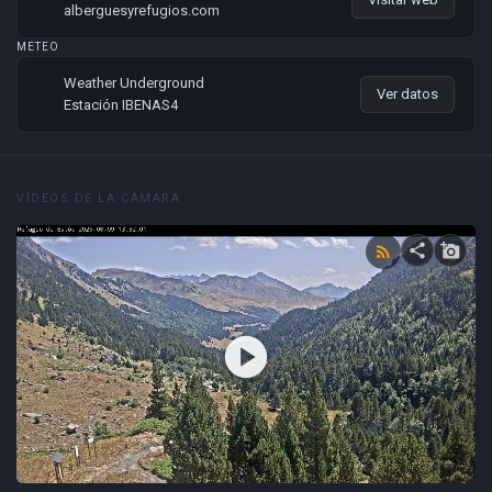
alberguesyrefugios.com
METEO
Weather Underground
Ver datos
Estación IBENAS4
VÍDEOS DE LA CÁMARA
share
add_a_photo
rss_feed
play_circle