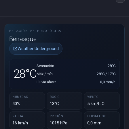
ESTACIÓN METEOROLÓGICA
Benasque
Weather Underground
open_in_new
Sensación
28°C
28°C
Máx / mín
28°C / 17°C
Lluvia ahora
0,0 mm/h
HUMEDAD
ROCÍO
VIENTO
40%
13°C
5 km/h O
RACHA
PRESIÓN
LLUVIA HOY
16 km/h
1015 hPa
0,0 mm