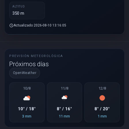
ALTITUD
350 m
schedule
Actualizado 2026-08-10 13:16:05
PREVISIÓN METEOROLÓGICA
Próximos días
OpenWeather
10/8
11/8
12/8
10° / 18°
8° / 16°
8° / 20°
3 mm
11 mm
1 mm