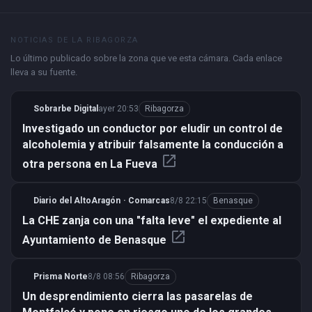
NOTICIAS DE LA RIBAGORZA
Lo último publicado sobre la zona que ve esta cámara. Cada enlace
lleva a su fuente.
Sobrarbe Digital
ayer 20:53
Ribagorza
Investigado un conductor por eludir un control de
alcoholemia y atribuir falsamente la conducción a
open_in_new
otra persona en La Fueva
Diario del AltoAragón · Comarcas
8/8 22:15
Benasque
La CHE zanja con una "falta leve" el expediente al
open_in_new
Ayuntamiento de Benasque
Prisma Norte
8/8 08:56
Ribagorza
Un desprendimiento cierra las pasarelas de