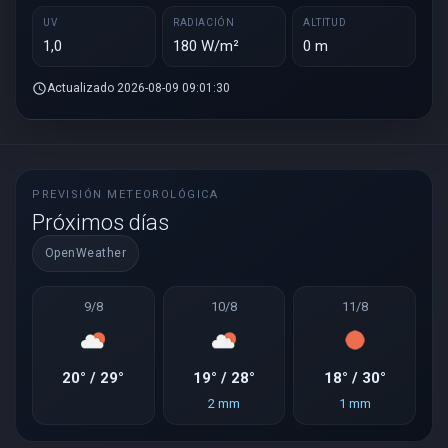
UV
RADIACIÓN
ALTITUD
1,0
180 W/m²
0 m
schedule
Actualizado 2026-08-09 09:01:30
PREVISIÓN METEOROLÓGICA
Próximos días
OpenWeather
9/8
10/8
11/8
20° / 29°
19° / 28°
18° / 30°
2 mm
1 mm