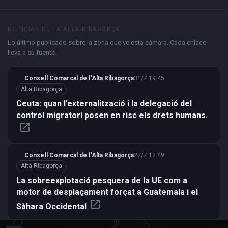
NOTICIAS DE LA ALTA RIBAGORÇA
Lo último publicado sobre la zona que ve esta cámara. Cada enlace
lleva a su fuente.
Consell Comarcal de l'Alta Ribagorça
31/7 19:45
Alta Ribagorça
Ceuta: quan l’externalització i la delegació del
control migratori posen en risc els drets humans.
open_in_new
Consell Comarcal de l'Alta Ribagorça
22/7 12:49
Alta Ribagorça
La sobreexplotació pesquera de la UE com a
motor de desplaçament forçat a Guatemala i el
open_in_new
Sàhara Occidental