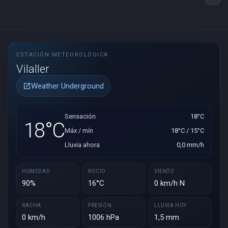
ESTACIÓN METEOROLÓGICA
Vilaller
Weather Underground
open_in_new
Sensación
18°C
18°C
Máx / mín
18°C / 15°C
Lluvia ahora
0,0 mm/h
HUMEDAD
ROCÍO
VIENTO
90%
16°C
0 km/h N
RACHA
PRESIÓN
LLUVIA HOY
0 km/h
1006 hPa
1,5 mm