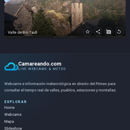
star_border
share
add_a_photo
replay
Valle de Boí Taull
Camareando.com
LIVE WEBCAMS & METEO
Webcams e información meteorológica en directo del Pirineo para
consultar el tiempo real de valles, pueblos, estaciones y montañas.
EXPLORAR
Home
Webcams
Mapa
Slideshow