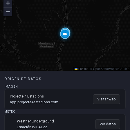
+
−
thermostat
videocam
Leaflet
|
© OpenStreetMap © CARTO
ORIGEN DE DATOS
IMAGEN
Projecte 4 Estacions
Visitar web
app.projecte4estacions.com
METEO
Weather Underground
Ver datos
Estación IVILAL22